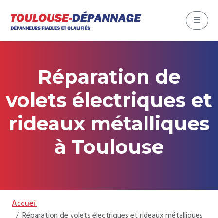
Aller au contenu
Skip to footer
Menu
Réparation de
volets électriques et
rideaux métalliques
à Toulouse
Accueil
Réparation de volets électriques et rideaux métalliques