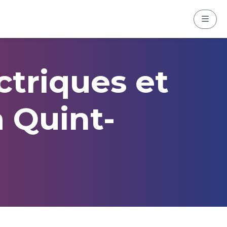
Menu
ctriques et
à Quint-